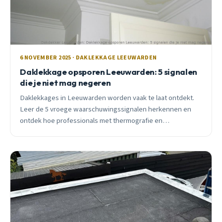
6 NOVEMBER 2025 · DAKLEKKAGE LEEUWARDEN
Daklekkage opsporen Leeuwarden: 5 signalen
die je niet mag negeren
Daklekkages in Leeuwarden worden vaak te laat ontdekt.
Leer de 5 vroege waarschuwingssignalen herkennen en
ontdek hoe professionals met thermografie en
impulsstroom verborgen lekkages opsporen—voordat ze
duizenden euro&#8217;s schade veroorzaken.