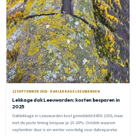
22 SEPTEMBER 2025 · DAKLEKKAGE LEEUWARDEN
Lekkage dak Leeuwarden: kosten besparen in
2025
Daklekkage in Leeuwarden kost gemiddeld €450-1350, maar
met de juiste timing bespaar je 15-30%. Ontdek waarom
september duur is en winter voordelig voor dakreparatie.