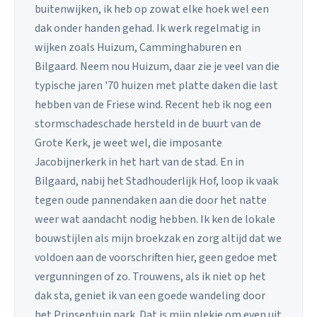
buitenwijken, ik heb op zowat elke hoek wel een
dak onder handen gehad. Ik werk regelmatig in
wijken zoals Huizum, Camminghaburen en
Bilgaard. Neem nou Huizum, daar zie je veel van die
typische jaren '70 huizen met platte daken die last
hebben van de Friese wind. Recent heb ik nog een
stormschadeschade hersteld in de buurt van de
Grote Kerk, je weet wel, die imposante
Jacobijnerkerk in het hart van de stad. En in
Bilgaard, nabij het Stadhouderlijk Hof, loop ik vaak
tegen oude pannendaken aan die door het natte
weer wat aandacht nodig hebben. Ik ken de lokale
bouwstijlen als mijn broekzak en zorg altijd dat we
voldoen aan de voorschriften hier, geen gedoe met
vergunningen of zo. Trouwens, als ik niet op het
dak sta, geniet ik van een goede wandeling door
het Prinsentuin park. Dat is mijn plekje om even uit