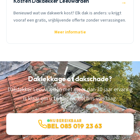
Kosten Dakdekker Leeuwarden
→
Benieuwd wat uw dakwerk kost? Elk dak is anders: u krijgt
vooraf een gratis, vrijblijvende offerte zonder verrassingen.
Meer informatie
Daklekkage of dakschade?
Dakdekker Leeuwarden met meer dan 30 jaar ervaring
is klaar om u te helpen. Bel ons vandaag.
NU BEREIKBAAR
BEL 085 019 23 63