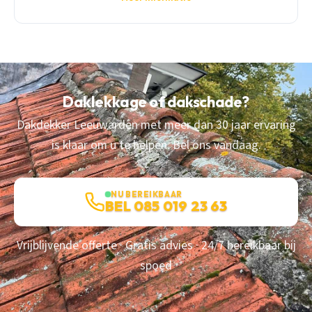
Daklekkage of dakschade?
Dakdekker Leeuwarden met meer dan 30 jaar ervaring
is klaar om u te helpen. Bel ons vandaag.
NU BEREIKBAAR
BEL 085 019 23 63
Vrijblijvende offerte · Gratis advies · 24/7 bereikbaar bij
spoed