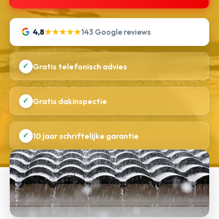
4,8
★★★★★
143 Google reviews
✓
Gratis telefonisch advies
✓
Gratis dakinspectie
✓
10 jaar schriftelijke garantie