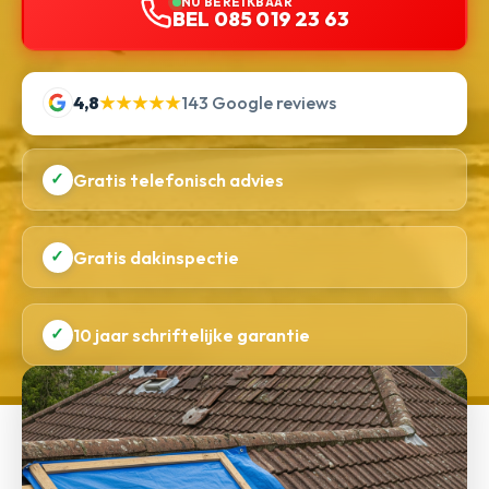
NU BEREIKBAAR
BEL 085 019 23 63
4,8
★★★★★
143 Google reviews
✓
Gratis telefonisch advies
✓
Gratis dakinspectie
✓
10 jaar schriftelijke garantie