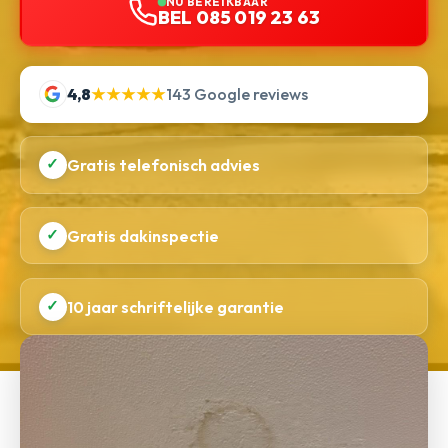
NU BEREIKBAAR
BEL 085 019 23 63
4,8
★★★★★
143 Google reviews
✓
Gratis telefonisch advies
✓
Gratis dakinspectie
✓
10 jaar schriftelijke garantie