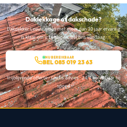
Daklekkage of dakschade?
Dakdekker Leeuwarden met meer dan 30 jaar ervaring
is klaar om u te helpen. Bel ons vandaag.
NU BEREIKBAAR
BEL 085 019 23 63
Vrijblijvende offerte · Gratis advies · 24/7 bereikbaar bij
spoed