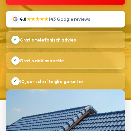
4,8
★★★★★
143 Google reviews
✓
Gratis telefonisch advies
✓
Gratis dakinspectie
✓
10 jaar schriftelijke garantie