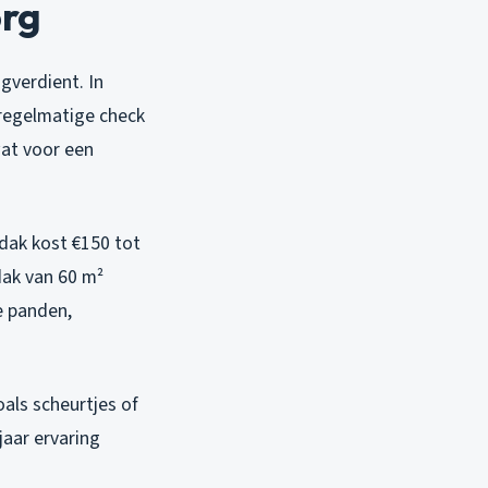
org
gverdient. In
regelmatige check
wat voor een
dak kost €150 tot
dak van 60 m²
e panden,
als scheurtjes of
jaar ervaring