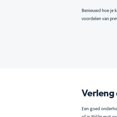
Benieuwd hoe je k
voordelen van pre
Verleng 
Een goed onderhou
of in Nijlân met e