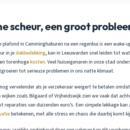
ne scheur, een groot proble
 je plafond in Camminghaburen na een regenbui is een wake-u
ur in je
dakbedekking
, kan in Leeuwarden snel leiden tot wa
 en torenhoge
kosten
. Veel huiseigenaren in onze stad onde
tgroeien tot serieuze problemen in ons natte klimaat.
nog vervelender als je verzekeraar weigert te betalen omdat
 wijken zoals Bilgaard of Vrijheidswijk zien we vaak dat achte
ot reparaties van duizenden euro’s. Een simpele lekkage kan
vatie
betekenen, met alle stress en chaos die daarbij komt ki
ieuws: jaarlijks onderhoud door een vakman kan dit voorkome