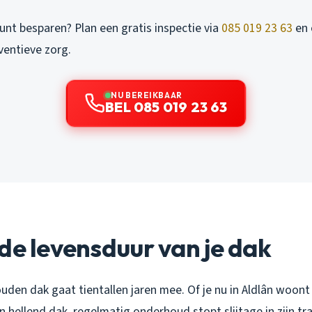
unt besparen? Plan een gratis inspectie via
085 019 23 63
en 
ventieve zorg.
NU BEREIKBAAR
BEL 085 019 23 63
de levensduur van je dak
den dak gaat tientallen jaren mee. Of je nu in Aldlân woont
en hellend dak, regelmatig onderhoud stopt slijtage in zijn tra