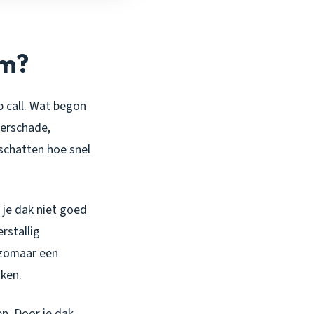
em?
p call. Wat begon
terschade,
rschatten hoe snel
 je dak niet goed
rstallig
 zomaar een
jken.
n. Door je dak