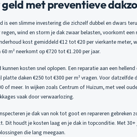
 geld met preventieve dakz
d is een slimme investering die zichzelf dubbel en dwars teru
regen, wind en storm je dak zwaar belasten, voorkomt een 
Onderhoud kost gemiddeld €12 tot €20 per vierkante meter, 
 60 m² neerkomt op €720 tot €1.200 per jaar.
kunnen kosten snel oplopen. Een reparatie aan een hellend 
jl platte daken €250 tot €300 per m² vragen. Voor datzelfde 
000 of meer. In wijken zoals Centrum of Huizum, met veel oud
lekkages vaak door verwaarlozing.
nspecteren je dak van nok tot goot en repareren gebreken zo
t. Dit houdt je kosten laag en je dak in topconditie. Met 30+ 
lossingen die lang meegaan.