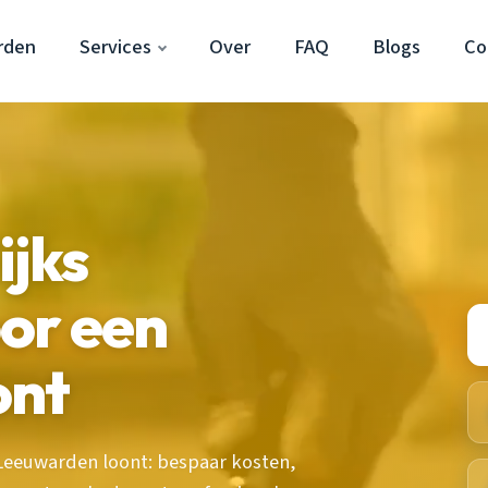
rden
Services
Over
FAQ
Blogs
Co
ijks
or een
ont
Leeuwarden loont: bespaar kosten,