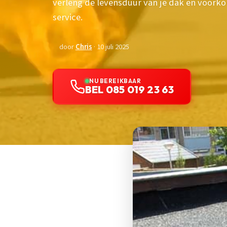
verleng de levensduur van je dak en voork
service.
door
Chris
· 10 juli 2025
NU BEREIKBAAR
BEL 085 019 23 63