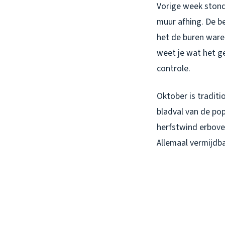
Vorige week stond 
muur afhing. De b
het de buren ware
weet je wat het g
controle.
Oktober is tradit
bladval van de po
herfstwind erbove
Allemaal vermijdb