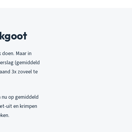
akgoot
 doen. Maar in
eerslag (gemiddeld
aand 3x zoveel te
n nu op gemiddeld
zet-uit en krimpen
eken.