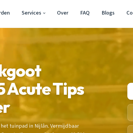
rden
Services
Over
FAQ
Blogs
Co
kgoot
 Acute Tips
er
het tuinpad in Nijlân. Vermijdbaar