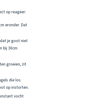
rect op reageer:
0cm eronder. Dat
 dat je goot niet
en bij 30cm
ten groeien, zit
ugels die los
oot op instorten.
Constant vocht