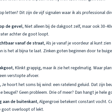
 letten? Dit zijn de vijf signalen waar ik als professional di
op de gevel
, Niet alleen bij de dakgoot zelf, maar ook 30-4
ater achter de goot loopt.
chtbaar vanaf de straat
, Als je vanaf je voordeur al kunt zien
n is het al bijna te laat. Zinken goten beginnen door te buig
dakgoot
, Klinkt grappig, maar ik zie het regelmatig. Waar plan
en verstopte afvoer.
, Je hoort het soms bij wind: een ratelend geluid. Dat zijn be
sse beugel? Geen probleem. Drie of meer? Dan hangt je hele g
g aan de buitenkant
, Algengroei betekent constant vocht. 
 goot overloopt of lekt.