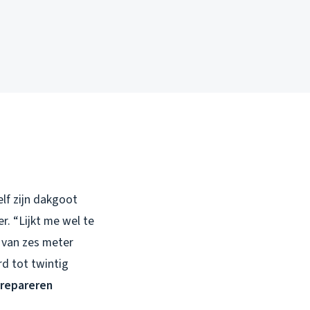
lf zijn dakgoot
r. “Lijkt me wel te
g van zes meter
rd tot twintig
repareren