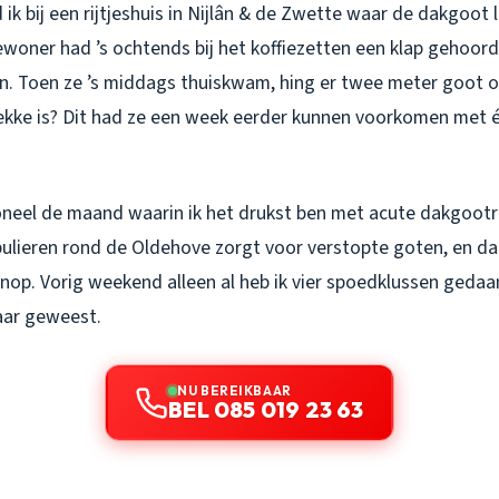
ik bij een rijtjeshuis in Nijlân & de Zwette waar de dakgoot l
ewoner had ’s ochtends bij het koffiezetten een klap gehoor
n. Toen ze ’s middags thuiskwam, hing er twee meter goot o
ekke is? Dit had ze een week eerder kunnen voorkomen met 
ioneel de maand waarin ik het drukst ben met acute dakgootr
pulieren rond de Oldehove zorgt voor verstopte goten, en d
nop. Vorig weekend alleen al heb ik vier spoedklussen geda
aar geweest.
NU BEREIKBAAR
BEL 085 019 23 63