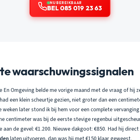
NU BEREIKBAAR
BEL 085 019 23 63
ute waarschuwingssignalen
e En Omgeving belde me vorige maand met de vraag of hij ze
 had een klein scheurtje gezien, niet groter dan een centimete
ee weken later stond ik bij hem voor een complete vervangin
ne centimeter was bij de eerste stevige regenbui uitgescheu
e aan de gevel: €1.200. Nieuwe dakgoot: €850. Had hij direct
rden
laten uitvoeren, dan was hij met €150 klaar geweest.