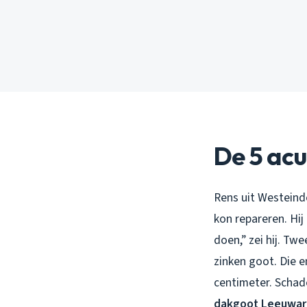
De 5 ac
Rens uit Westeind
kon repareren. Hij
doen,” zei hij. Tw
zinken goot. Die e
centimeter. Schad
dakgoot Leeuwa