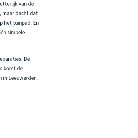
etterlijk van de
d, maar dacht dat
p het tuinpad. En
één simpele
eparaties. De
an komt de
an in Leeuwarden.