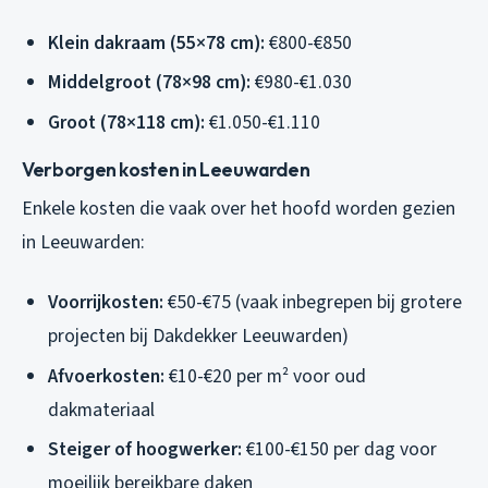
Klein dakraam (55×78 cm):
€800-€850
Middelgroot (78×98 cm):
€980-€1.030
Groot (78×118 cm):
€1.050-€1.110
Verborgen kosten in Leeuwarden
Enkele kosten die vaak over het hoofd worden gezien
in Leeuwarden:
Voorrijkosten:
€50-€75 (vaak inbegrepen bij grotere
projecten bij Dakdekker Leeuwarden)
Afvoerkosten:
€10-€20 per m² voor oud
dakmateriaal
Steiger of hoogwerker:
€100-€150 per dag voor
moeilijk bereikbare daken