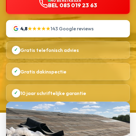
NU BEREIKBAAR
BEL 085 019 23 63
4,8
★★★★★
143 Google reviews
✓
Gratis telefonisch advies
✓
Gratis dakinspectie
✓
10 jaar schriftelijke garantie