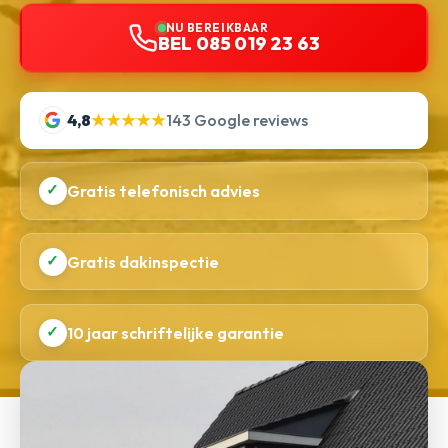
NU BEREIKBAAR
BEL 085 019 23 63
4,8
★★★★★
143 Google reviews
✓
Gratis telefonisch advies
✓
Gratis dakinspectie
✓
10 jaar schriftelijke garantie