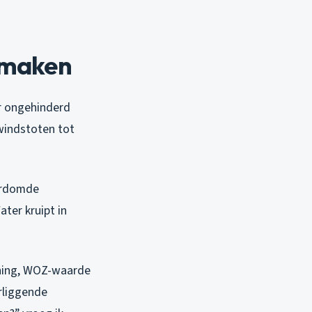
tmaken
r ongehinderd
windstoten tot
verdomde
ter kruipt in
oning, WOZ-waarde
erliggende