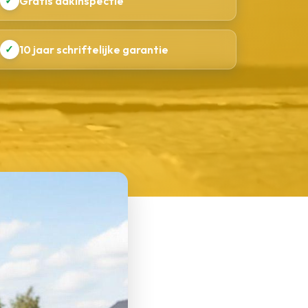
✓
Gratis dakinspectie
✓
10 jaar schriftelijke garantie