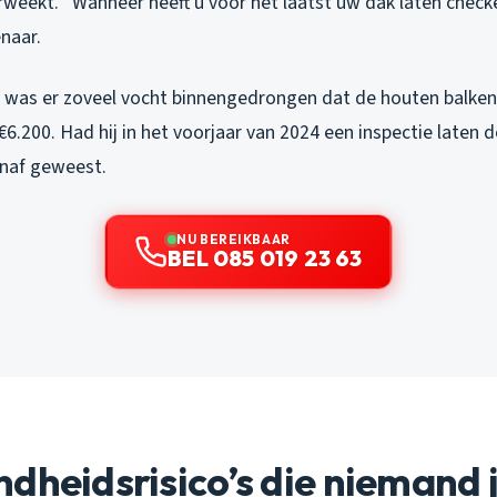
weekt. “Wanneer heeft u voor het laatst uw dak laten checke
enaar.
ijd was er zoveel vocht binnengedrongen dat de houten balken
€6.200. Had hij in het voorjaar van 2024 een inspectie laten
naf geweest.
NU BEREIKBAAR
BEL 085 019 23 63
dheidsrisico’s die niemand j