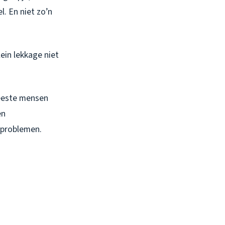
. En niet zo’n
lein lekkage niet
eeste mensen
en
sproblemen.