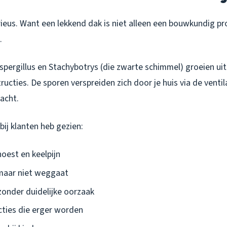
ieus. Want een lekkend dak is niet alleen een bouwkundig pr
.
spergillus
en
Stachybotrys
(die zwarte schimmel) groeien uit
ucties. De sporen verspreiden zich door je huis via de ventil
nacht.
ij klanten heb gezien:
est en keelpijn
maar niet weggaat
onder duidelijke oorzaak
cties die erger worden