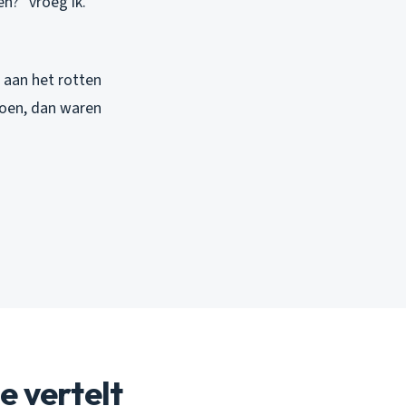
n?” vroeg ik.
 aan het rotten
 doen, dan waren
e vertelt