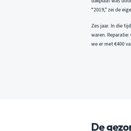
dakplaat was door
“2019,” zei de eig
Zes jaar. In die t
waren. Reparatie: 
we er met €400 va
De gezon