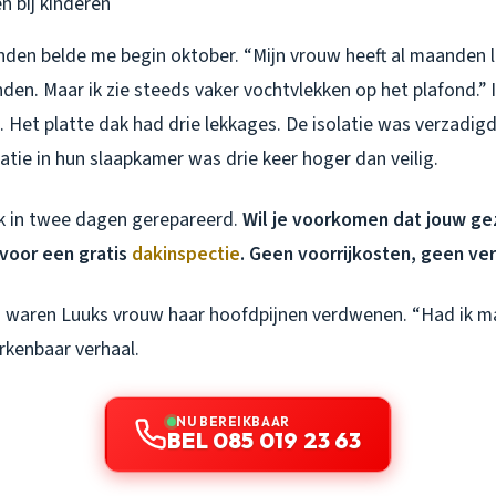
n bij kinderen
nden belde me begin oktober. “Mijn vrouw heeft al maanden l
nden. Maar ik zie steeds vaker vochtvlekken op het plafond.”
. Het platte dak had drie lekkages. De isolatie was verzadig
tie in hun slaapkamer was drie keer hoger dan veilig.
k in twee dagen gerepareerd.
Wil je voorkomen dat jouw ge
voor een gratis
dakinspectie
. Geen voorrijkosten, geen ver
 waren Luuks vrouw haar hoofdpijnen verdwenen. “Had ik m
erkenbaar verhaal.
NU BEREIKBAAR
BEL 085 019 23 63