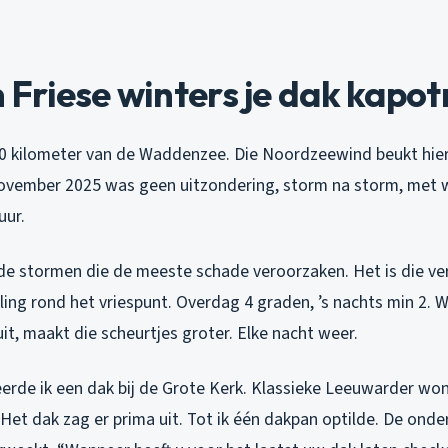
Friese winters je dak kapo
0 kilometer van de Waddenzee. Die Noordzeewind beukt hie
november 2025 was geen uitzondering, storm na storm, met 
uur.
t de stormen die de meeste schade veroorzaken. Het is die 
ng rond het vriespunt. Overdag 4 graden, ’s nachts min 2. Wa
 uit, maakt die scheurtjes groter. Elke nacht weer.
teerde ik een dak bij de Grote Kerk. Klassieke Leeuwarder w
Het dak zag er prima uit. Tot ik één dakpan optilde. De ond