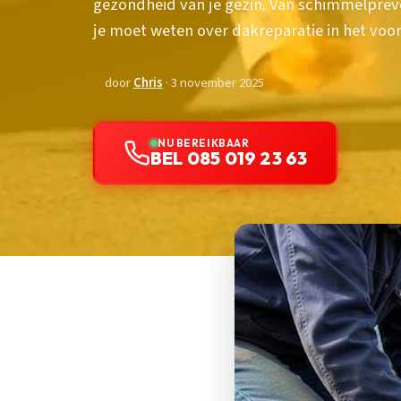
gezondheid van je gezin. Van schimmelpreve
je moet weten over dakreparatie in het voor
door
Chris
· 3 november 2025
NU BEREIKBAAR
BEL 085 019 23 63