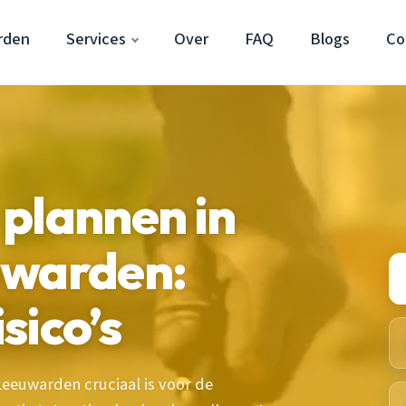
rden
Services
Over
FAQ
Blogs
Co
plannen in
uwarden:
sico’s
eeuwarden cruciaal is voor de